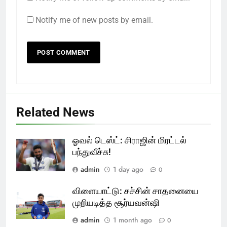
Notify me of new posts by email.
Related News
ஓவல் டெஸ்ட்: சிராஜின் மிரட்டல்
பந்துவீச்சு!
admin
1 day ago
0
விளையாட்டு: சச்சின் சாதனையை
முறியடித்த சூர்யவன்ஷி
admin
1 month ago
0