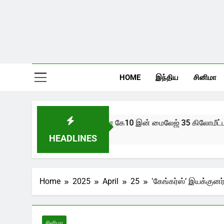
HOME
இந்திய
சினிமா
புதிய ஆல்டோ கே10 இன் மைலேஜ் 35 கிலோமீட்டர்
2 Years Ago
HEADLINES
Home
2025
April
25
‛கேங்கர்ஸ்’ இயக்குனர்
சினிமா