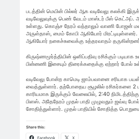
படத்தின் மெயின் பில்லர் ஆக வடிவேலு கலக்கி இருக்
வடிவேலுவுக்கு பெண் வேடம் மாஸ்டர் பீஸ் கெட்அப்.
உள்ளது. கொஞ்ச நேரம் வந்தாலும் வாணி போஜன் மனதில
அருள்தாஸ், மைம் கோபி ஆகியோர் மிரட்டியுள்ளனர். இ
ஆகியோர் நகைச்சுவைக்கு உத்தரவாதம் தருகின்றனர
கிருஷ்ணமூர்த்தியின் ஒளிப்பதிவு ரசிக்கும் படியாக 
பின்னணி இசையும் திரைக்கதைக்கு ஏற்றார் போல் உள
வடிவேலு போன்ற காமெடி ஜாம்பவானை சரியாக பயன்பட
வைத்துள்ளார். தற்போதைய சூழலில் ரசிகர்களை 2 ம
காரியமாக இருக்கும் வேலையில், 2:40 நிமிடத்திற
பிளஸ். அதேநேரம் முதல் பாதி முழுவதும் ஜவ்வு போ
சோதித்துள்ளார். முதல் பாதியில் சோதித்த பொறுமை
Share this:
Facebook
X