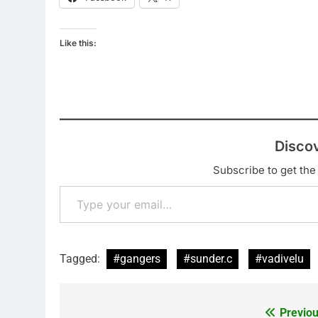
Like this:
Disco
Subscribe to get the 
Type your email…
Tagged:
#gangers
#sunder.c
#vadivelu
Previou
Post