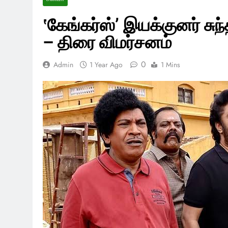
‛கேங்கர்ஸ்’ இயக்குனர் சுந
– திரை விமர்சனம்
0
Admin
1 Year Ago
1 Mins