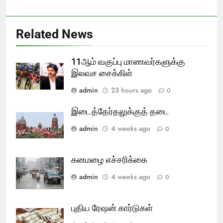
Related News
11ஆம் வகுப்பு மாணவர்களுக்கு
இலவச சைக்கிள்
admin
23 hours ago
0
இடைத்தேர்தலுக்குத் தடை
admin
4 weeks ago
0
கனமழை எச்சரிக்கை
admin
4 weeks ago
0
புதிய ரேஷன் கார்டுகள்