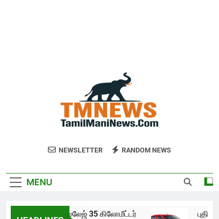
NEWSLETTER
RANDOM NEWS
MENU
ஆல்டோ கே10 இன் மைலேஜ் 35 கிலோமீட்டர்
புதிய 