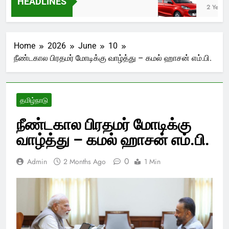
HEADLINES
Ago
2 Years A
Home
2026
June
10
நீண்டகால பிரதமர் மோடிக்கு வாழ்த்து – கமல் ஹாசன் எம்.பி.
தமிழ்நாடு
நீண்டகால பிரதமர் மோடிக்கு
வாழ்த்து – கமல் ஹாசன் எம்.பி.
0
Admin
2 Months Ago
1 Min