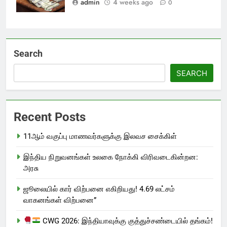
admin
4 weeks ago
0
Search
SEARCH
Recent Posts
11ஆம் வகுப்பு மாணவர்களுக்கு இலவச சைக்கிள்
இந்திய நிறுவனங்கள் உலகை நோக்கி விரிவடைகின்றன:
அரசு
ஜூலையில் கார் விற்பனை எகிறியது! 4.69 லட்சம்
வாகனங்கள் விற்பனை”
CWG 2026: இந்தியாவுக்கு குத்துச்சண்டையில் தங்கம்!