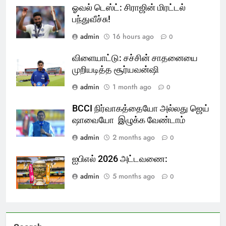
ஓவல் டெஸ்ட்: சிராஜின் மிரட்டல்
பந்துவீச்சு!
admin
16 hours ago
0
விளையாட்டு: சச்சின் சாதனையை
முறியடித்த சூர்யவன்ஷி
admin
1 month ago
0
BCCI நிர்வாகத்தையோ அல்லது ஜெய்
ஷாவையோ இழுக்க வேண்டாம்
admin
2 months ago
0
ஐபிஎல் 2026 அட்டவணை:
admin
5 months ago
0