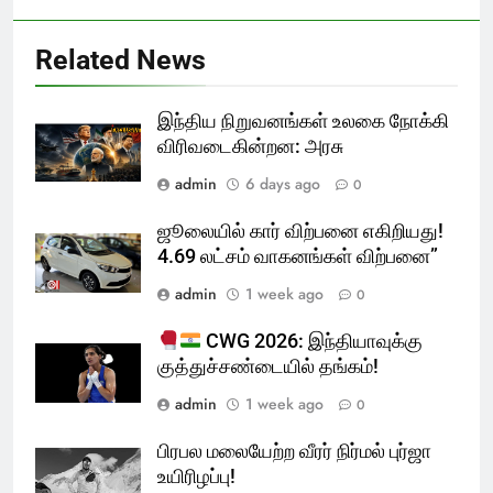
Related News
இந்திய நிறுவனங்கள் உலகை நோக்கி
விரிவடைகின்றன: அரசு
admin
6 days ago
0
ஜூலையில் கார் விற்பனை எகிறியது!
4.69 லட்சம் வாகனங்கள் விற்பனை”
admin
1 week ago
0
CWG 2026: இந்தியாவுக்கு
குத்துச்சண்டையில் தங்கம்!
admin
1 week ago
0
பிரபல மலையேற்ற வீரர் நிர்மல் புர்ஜா
உயிரிழப்பு!