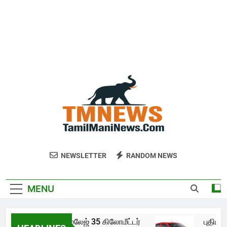
NEWSLETTER
RANDOM NEWS
MENU
ல்டோ கே10 இன் மைலேஜ் 35 கிலோமீட்டர்
புதிய ஆ