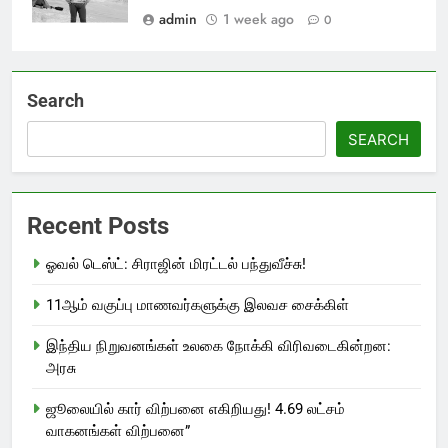
admin
1 week ago
0
Search
SEARCH
Recent Posts
ஓவல் டெஸ்ட்: சிராஜின் மிரட்டல் பந்துவீச்சு!
11ஆம் வகுப்பு மாணவர்களுக்கு இலவச சைக்கிள்
இந்திய நிறுவனங்கள் உலகை நோக்கி விரிவடைகின்றன:
அரசு
ஜூலையில் கார் விற்பனை எகிறியது! 4.69 லட்சம்
வாகனங்கள் விற்பனை”