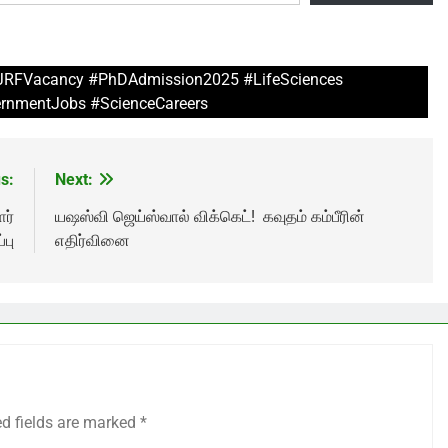
#JRFVacancy #PhDAdmission2025 #LifeSciences
ernmentJobs #ScienceCareers
s:
Next:
ர்
யஷஸ்வி ஜெய்ஸ்வால் விக்கெட்! கவுதம் கம்பீரின்
பு
எதிர்வினை
ed fields are marked
*