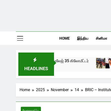
HOME
இந்திய
சினிமா
திய ஆல்டோ கே10 இன் மைலேஜ் 35 கிலோமீட்டர்
11
ears Ago
3 H
HEADLINES
Home
2025
November
14
BRIC – Institut
வேலைவாய்ப்பு