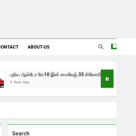
CONTACT
ABOUT-US
திய ஆல்டோ கே10 இன் மைலேஜ் 35 கிலோமீட்டர்
11
ears Ago
3 H
Search