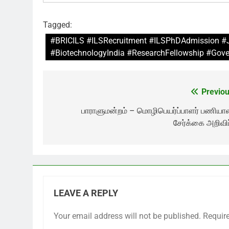
Tagged:
#BRICILS #ILSRecruitment #ILSPhDAdmission 
#BiotechnologyIndia #ResearchFellowship #Gov
Previou
Post
navigation
பாராளுமன்றம் – மொழிபெயர்ப்பாளர் பணியாள
சேர்க்கை அறிவிப்
LEAVE A REPLY
Your email address will not be published.
Requir