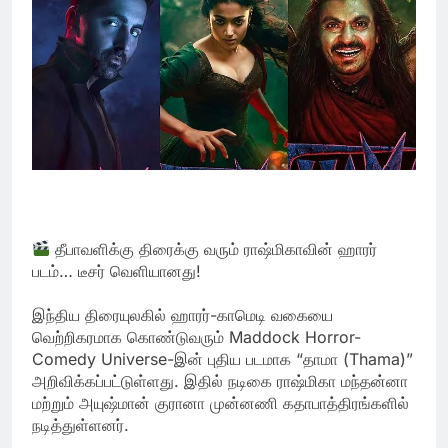
தீபாவளிக்கு திரைக்கு வரும் ராஷ்மிகாவின் ஹாரர்
படம்… டீசர் வெளியானது!
இந்திய திரையுலகில் ஹாரர்-காமெடி வகையை
வெற்றிகரமாக கொண்டுவரும் Maddock Horror-
Comedy Universe-இன் புதிய படமாக “தாமா (Thama)”
அறிவிக்கப்பட்டுள்ளது. இதில் நடிகை ராஷ்மிகா மந்தன்னா
மற்றும் அயுஷ்மான் குரானா முன்னணி கதாபாத்திரங்களில்
நடித்துள்ளனர்.