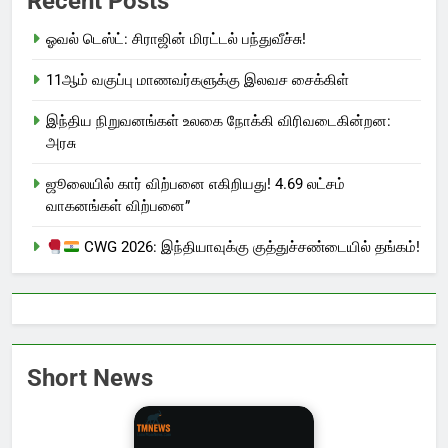
Recent Posts
ஓவல் டெஸ்ட்: சிராஜின் மிரட்டல் பந்துவீச்சு!
11ஆம் வகுப்பு மாணவர்களுக்கு இலவச சைக்கிள்
இந்திய நிறுவனங்கள் உலகை நோக்கி விரிவடைகின்றன:
அரசு
ஜூலையில் கார் விற்பனை எகிறியது! 4.69 லட்சம்
வாகனங்கள் விற்பனை”
CWG 2026: இந்தியாவுக்கு குத்துச்சண்டையில் தங்கம்!
Short News