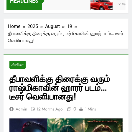
HEADLINES
go
2 Years A
Home
2025
August
19
தீபாவளிக்கு திரைக்கு வரும் ராஷ்மிகாவின் ஹாரர் படம்… டீசர்
வெளியானது!
சினிமா
தீபாவளிக்கு திரைக்கு வரும்
ராஷ்மிகாவின் ஹாரர் படம்…
டீசர் வெளியானது!
0
Admin
12 Months Ago
1 Mins