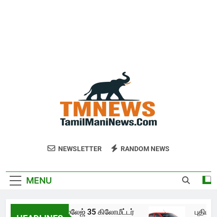
NEWSLETTER
RANDOM NEWS
MENU
ல்டோ கே10 இன் மைலேஜ் 35 கிலோமீட்டர்
புதிய ஆ