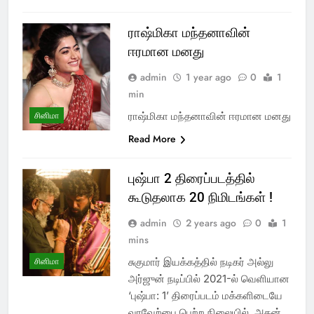
ராஷ்மிகா மந்தனாவின்
ஈரமான மனது
admin
1 year ago
0
1
min
ராஷ்மிகா மந்தனாவின் ஈரமான மனது
சினிமா
Read More
புஷ்பா 2 திரைப்படத்தில்
கூடுதலாக 20 நிமிடங்கள் !
admin
2 years ago
0
1
mins
சுகுமார் இயக்கத்தில் நடிகர் அல்லு
சினிமா
அர்ஜுன் நடிப்பில் 2021-ல் வெளியான
‘புஷ்பா: 1’ திரைப்படம் மக்களிடையே
வரவேற்பை பெற்ற நிலையில், அதன்