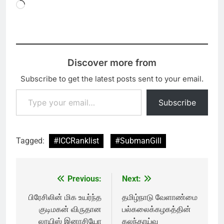
Loading…
Discover more from
Subscribe to get the latest posts sent to your email.
Type your email…
Subscribe
Tagged:
#ICCRanklist
#SubmanGill
Previous:
Next:
Post
navigation
பிரேசிலின் மிக உயர்ந்த
தமிழ்நாடு வேளாண்மை
குடிமகன் விருதான
பல்கலைக்கழகத்தின்
லூயிஸ் இனாசியோ
கலந்தாய்வு