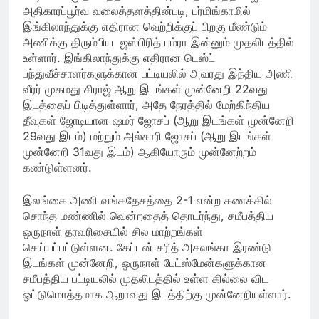
அதிகாரப்பூர்வ வலைத்தளத்தின்படி, பர்மிங்காமில்
இங்கிலாந்துக்கு எதிரான வெற்றிக்குப் பிறகு மீண்டும்
அணிக்கு திரும்பிய ஜஸ்பிரித் பும்ரா இன்னும் முதலிடத்தில்
உள்ளார். இங்கிலாந்துக்கு எதிரான டெஸ்ட்
பந்துவீச்சாளர்களுக்கான பட்டியலில் அவரது இந்திய அணி
வீரர் முகமது சிராஜ் ஆறு இடங்கள் முன்னேறி 22வது
இடத்தைப் பிடித்துள்ளார், அதே நேரத்தில் மேற்கிந்திய
தீவுகள் ஜோடியான ஷமர் ஜோசப் (ஆறு இடங்கள் முன்னேறி
29வது இடம்) மற்றும் அல்சாரி ஜோசப் (ஆறு இடங்கள்
முன்னேறி 31வது இடம்) ஆகியோரும் முன்னேற்றம்
கண்டுள்ளனர்.
இலங்கை அணி வங்கதேசத்தை 2-1 என்ற கணக்கில்
சொந்த மண்ணில் வென்றதைத் தொடர்ந்து, சமீபத்திய
ஒருநாள் தரவரிசையில் சில மாற்றங்கள்
செய்யப்பட்டுள்ளன. கேப்டன் சரித் அசலங்கா இரண்டு
இடங்கள் முன்னேறி, ஒருநாள் பேட்ஸ்மேன்களுக்கான
சமீபத்திய பட்டியலில் முதலிடத்தில் உள்ள கில்லை விட
ஒட்டுமொத்தமாக ஆறாவது இடத்திற்கு முன்னேறியுள்ளார்.