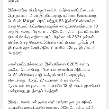
ஜோ ரூட்
இங்கிலாந்து கீப்பர் ஜேமி ஸ்மித், உயர்ந்த மதிப்பீட்டையும்
பெற்றுள்ளார். அவர் இந்தியாவுக்கு எதிரான இரண்டாவது
டெஸ்டில் 184 நாட் அவுட் மற்றும் 88 இன்னிங்ஸ்களுக்குப்
பிறகு டெஸ்ட் பேட்ஸ்மேன்களுக்கான ஒட்டுமொத்தமாக 10
வது இடத்தைப் பிடித்தார். அதே நேரத்தில், புலவாயோவில்
ஜிம்பாப்வேக்கு எதிராக ஆட்டமிழக்காமல் 367* ரன்கள்
எடுத்த பிறகு தென்னாப்பிரிக்க வீரர் வியான் முல்டர் 34
இடங்கள் முன்னேறி அதே பட்டியலில் 22வது இடத்தைப்
பிடித்தார்.
தென்னாப்பிரிக்காவின் இன்னிங்ஸை 626/5 என்று
டிக்ளேர் செய்தபோது, பிரையன் லாராவின் அதிகபட்ச
டெஸ்ட் ஸ்கோரை முறியடிக்கும் வாய்ப்பு அவருக்கு
கிடைத்தது, மேலும் 27 வயதான அவர் டெஸ்ட்
ஆல்ரவுண்டர்களுக்கான பட்டியலில் 12 இடங்கள் முன்னேறி
மூன்றாவது இடத்தைப் பிடித்தார்.
இந்திய அணியின் மூத்த வீரர் ரவீந்திர ஜடேஜா அந்தப்
பட்டியலில் முதலிடத்தில் உள்ளார், அதே நேரத்தில் ஐசிசி