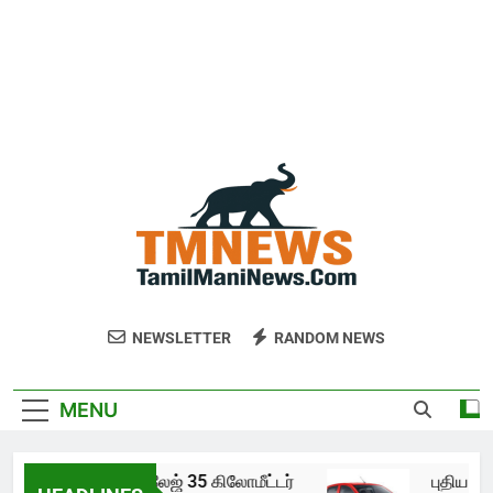
NEWSLETTER
RANDOM NEWS
MENU
்டோ கே10 இன் மைலேஜ் 35 கிலோமீட்டர்
புதிய ஆல