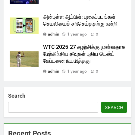
அன்புள்ள ஆப்பிள்: புகைப்படங்கள்
செயலியைச் சரிசெய்ததற்கு நன்றி
admin
1 year ago
0
WTC 2025-27 சுழற்சிக்கு முன்னதாக
மேற்கிந்திய தீவுகள் புதிய டெஸ்ட்
கேப்டனை நியமித்தது
admin
1 year ago
0
Search
SEARCH
Recent Posts