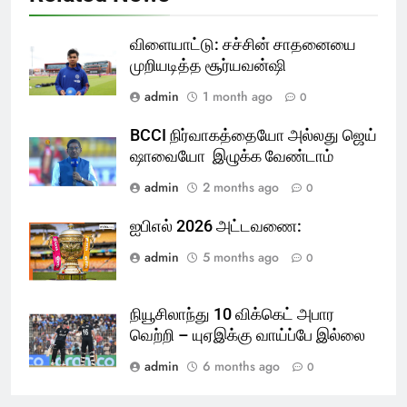
விளையாட்டு: சச்சின் சாதனையை
முறியடித்த சூர்யவன்ஷி
admin
1 month ago
0
BCCI நிர்வாகத்தையோ அல்லது ஜெய்
ஷாவையோ இழுக்க வேண்டாம்
admin
2 months ago
0
ஐபிஎல் 2026 அட்டவணை:
admin
5 months ago
0
நியூசிலாந்து 10 விக்கெட் அபார
வெற்றி – யுஏஇக்கு வாய்ப்பே இல்லை
admin
6 months ago
0