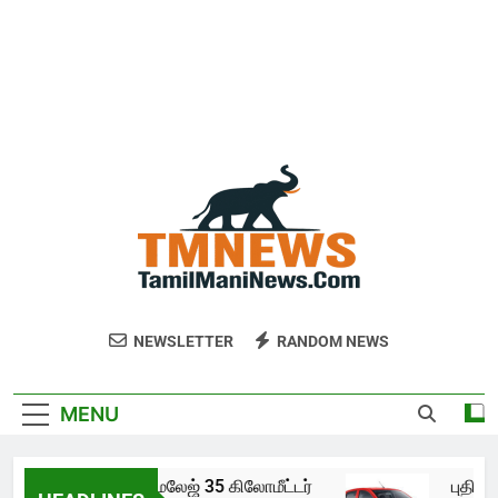
NEWSLETTER
RANDOM NEWS
MENU
ஆல்டோ கே10 இன் மைலேஜ் 35 கிலோமீட்டர்
புதிய 