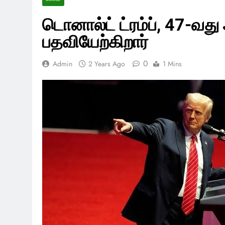
டொனால்ட் ட்ரம்ப், 47-வத
பதவியேற்கிறார்
0
Admin
2 Years Ago
1 Mins