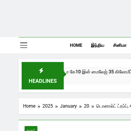
HOME
இந்திய
சினிமா
புதிய ஆல்டோ கே10 இன் மைலேஜ் 35 கிலோமீட்டர்
2 Years Ago
HEADLINES
Home
2025
January
20
டொனால்ட் ட்ரம்ப்
உலகம்