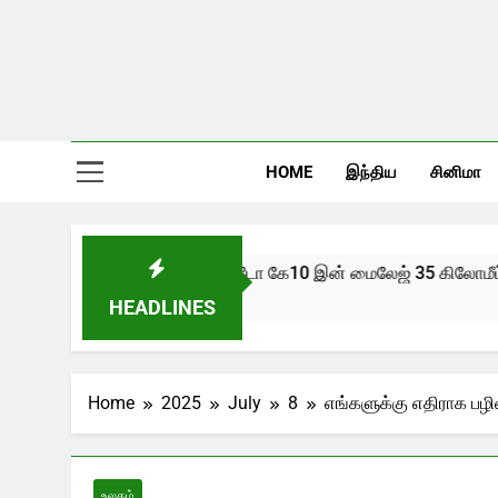
HOME
இந்திய
சினிமா
புதிய ஆல்டோ கே10 இன் மைலேஜ் 35 கிலோமீட்டர்
2 Years Ago
HEADLINES
Home
2025
July
8
எங்களுக்கு எதிராக பழி
உலகம்