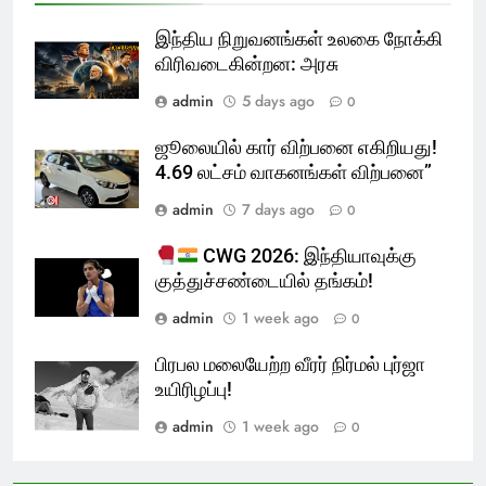
இந்திய நிறுவனங்கள் உலகை நோக்கி
விரிவடைகின்றன: அரசு
admin
5 days ago
0
ஜூலையில் கார் விற்பனை எகிறியது!
4.69 லட்சம் வாகனங்கள் விற்பனை”
admin
7 days ago
0
CWG 2026: இந்தியாவுக்கு
குத்துச்சண்டையில் தங்கம்!
admin
1 week ago
0
பிரபல மலையேற்ற வீரர் நிர்மல் புர்ஜா
உயிரிழப்பு!
admin
1 week ago
0