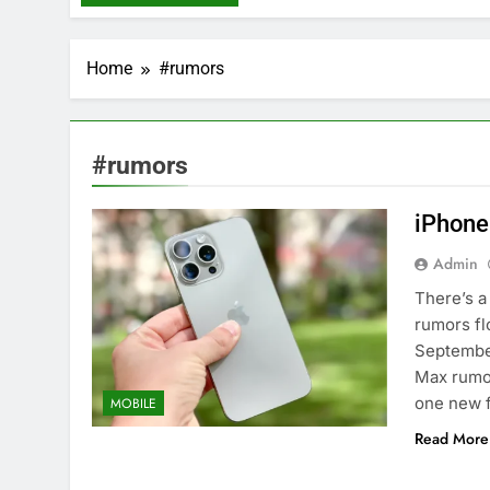
Home
#rumors
#rumors
iPhone
Admin
There’s a
rumors fl
September
Max rumor
one new f
MOBILE
Read More