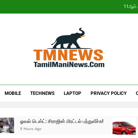
11ஆம் 
இந்திய நிறுவனங்க
ஜூலையில் கார் விற்பனை எகிற
11ஆம் 
இந்திய நிறுவனங்க
ஜூலையில் கார் விற்பனை எகிற
MOBILE
TECHNEWS
LAPTOP
PRIVACY POLICY
ஓவல் டெஸ்ட்: சிராஜின் மிரட்டல் பந்துவீச்சு!
ப
8 Hours Ago
2 