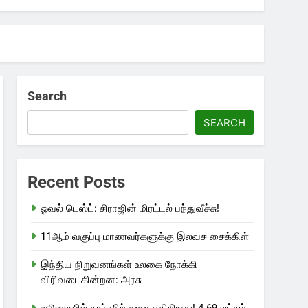
Search
SEARCH
Recent Posts
ஓவல் டெஸ்ட்: சிராஜின் மிரட்டல் பந்துவீச்சு!
11ஆம் வகுப்பு மாணவர்களுக்கு இலவச சைக்கிள்
இந்திய நிறுவனங்கள் உலகை நோக்கி
விரிவடைகின்றன: அரசு
ஜூலையில் கார் விற்பனை எகிறியது! 4.69 லட்சம்