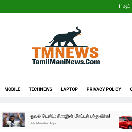
11ஆம் 
இந்திய நிறுவனங்க
ஜூலையில் கார் விற்பனை எகிற
11ஆம் 
இந்திய நிறுவனங்க
ஜூலையில் கார் விற்பனை எகிற
MOBILE
TECHNEWS
LAPTOP
PRIVACY POLICY
ஓவல் டெஸ்ட்: சிராஜின் மிரட்டல் பந்துவீச்சு!
46 Minutes Ago