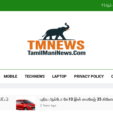
11ஆம் 
இந்திய நிறுவனங்க
ஜூலையில் கார் விற்பனை எகிற
11ஆம் 
இந்திய நிறுவனங்க
ஜூலையில் கார் விற்பனை எகிற
MOBILE
TECHNEWS
LAPTOP
PRIVACY POLICY
டர்
புதிய ஆல்டோ கே10 இன் மைலேஜ் 35 கிலோமீட்
2 Years Ago