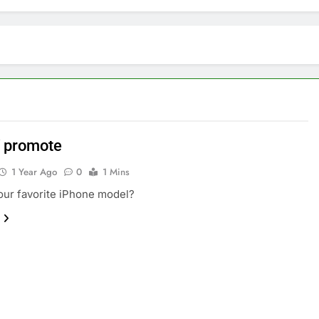
 promote
1 Year Ago
0
1 Mins
our favorite iPhone model?