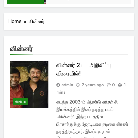
Home
வின்னர்
வின்னர்
வின்னர் 2 பட அறிவிப்பு
விரைவில்!
admin
2 years ago
0
1
mins
கடந்த 2003-ம் ஆண்டு சுந்தர் சி
சினிமா
இயக்கத்தில் இவர் நடித்த படம்
‘வின்னர்’. இந்த படத்தில்
பிரசாந்துக்கு ஜோடியாக நடிகை கிரண்
நடித்திருந்தார். இவர்களுடன்