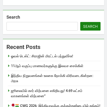
Search
SEARCH
Recent Posts
ஓவல் டெஸ்ட்: சிராஜின் மிரட்டல் பந்துவீச்சு!
11ஆம் வகுப்பு மாணவர்களுக்கு இலவச சைக்கிள்
இந்திய நிறுவனங்கள் உலகை நோக்கி விரிவடைகின்றன:
அரசு
ஜூலையில் கார் விற்பனை எகிறியது! 4.69 லட்சம்
வாகனங்கள் விற்பனை”
CWG 2026: இந்தியாவுக்கு குத்துச்சண்டையில் தங்கம்!