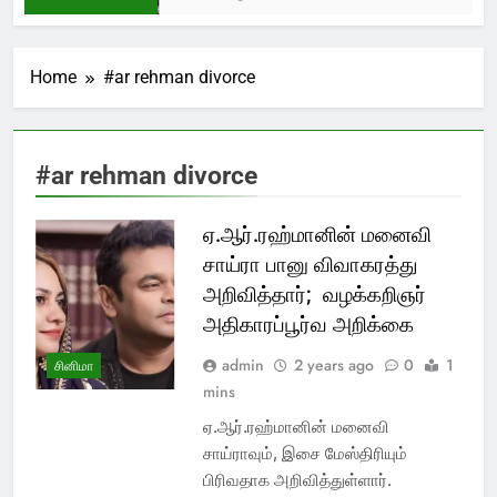
Home
#ar rehman divorce
#ar rehman divorce
ஏ.ஆர்.ரஹ்மானின் மனைவி
சாய்ரா பானு விவாகரத்து
அறிவித்தார்; வழக்கறிஞர்
அதிகாரப்பூர்வ அறிக்கை
admin
2 years ago
0
1
சினிமா
mins
ஏ.ஆர்.ரஹ்மானின் மனைவி
சாய்ராவும், இசை மேஸ்திரியும்
பிரிவதாக அறிவித்துள்ளார்.