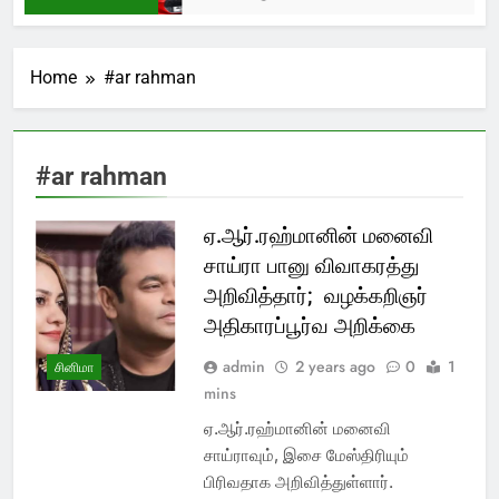
Home
#ar rahman
#ar rahman
ஏ.ஆர்.ரஹ்மானின் மனைவி
சாய்ரா பானு விவாகரத்து
அறிவித்தார்; வழக்கறிஞர்
அதிகாரப்பூர்வ அறிக்கை
admin
2 years ago
0
1
சினிமா
mins
ஏ.ஆர்.ரஹ்மானின் மனைவி
சாய்ராவும், இசை மேஸ்திரியும்
பிரிவதாக அறிவித்துள்ளார்.