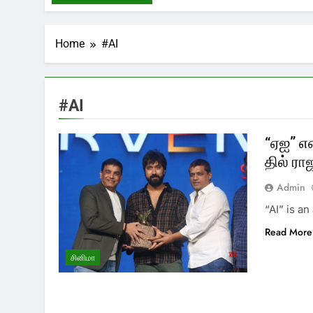
Home
#AI
#AI
“ஏஐ” எ
தில் ரா
Admin
“AI” is an
Read More
சினிமா