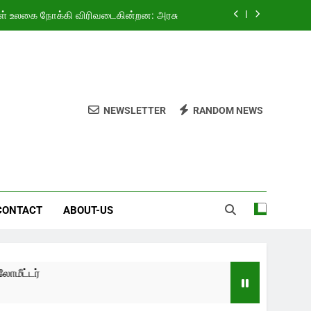
ள் உலகை நோக்கி விரிவடைகின்றன: அரசு
ியது! 4.69 லட்சம் வாகனங்கள் விற்பனை”
்தியாவுக்கு குத்துச்சண்டையில் தங்கம்!
வகுப்பு மாணவர்களுக்கு இலவச சைக்கிள்
NEWSLETTER
RANDOM NEWS
ள் உலகை நோக்கி விரிவடைகின்றன: அரசு
ியது! 4.69 லட்சம் வாகனங்கள் விற்பனை”
்தியாவுக்கு குத்துச்சண்டையில் தங்கம்!
CONTACT
ABOUT-US
ீட்டர்