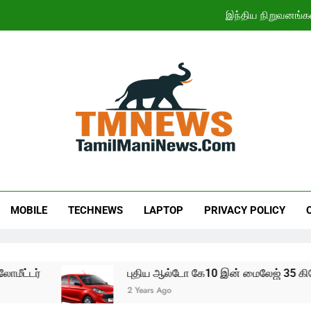
இந்திய நிறுவனங்க
ஜூலையில் கார் விற்பனை எகிற
CWG 2026: இந
11ஆம் 
இந்திய நிறுவனங்க
ஜூலையில் கார் விற்பனை எகிற
CWG 2026: இந
MOBILE
TECHNEWS
LAPTOP
PRIVACY POLICY
ீட்டர்
புதிய ஆல்டோ கே10 இன் மைலேஜ் 35 கிலோம
2 Years Ago