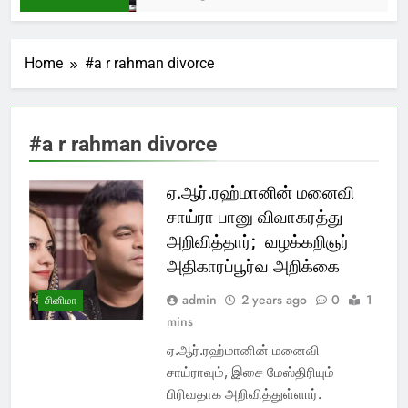
Home
#a r rahman divorce
#a r rahman divorce
ஏ.ஆர்.ரஹ்மானின் மனைவி
சாய்ரா பானு விவாகரத்து
அறிவித்தார்; வழக்கறிஞர்
அதிகாரப்பூர்வ அறிக்கை
admin
2 years ago
0
1
சினிமா
mins
ஏ.ஆர்.ரஹ்மானின் மனைவி
சாய்ராவும், இசை மேஸ்திரியும்
பிரிவதாக அறிவித்துள்ளார்.