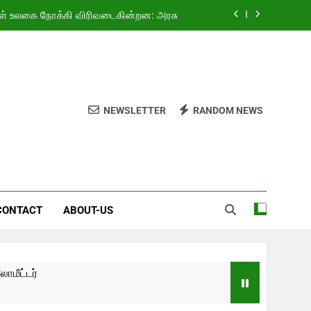
ள் உலகை நோக்கி விரிவடைகின்றன: அரசு
ியது! 4.69 லட்சம் வாகனங்கள் விற்பனை”
்தியாவுக்கு குத்துச்சண்டையில் தங்கம்!
வகுப்பு மாணவர்களுக்கு இலவச சைக்கிள்
NEWSLETTER
RANDOM NEWS
ள் உலகை நோக்கி விரிவடைகின்றன: அரசு
ியது! 4.69 லட்சம் வாகனங்கள் விற்பனை”
்தியாவுக்கு குத்துச்சண்டையில் தங்கம்!
CONTACT
ABOUT-US
ட்டர்