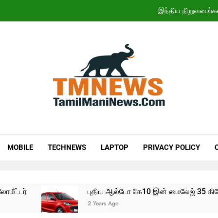
இந்திய நிறுவனங்க
ஜூலையில் கார் விற்பனை எகிற
CWG 2026: இந
11ஆம் 
இந்திய நிறுவனங்க
ஜூலையில் கார் விற்பனை எகிற
CWG 2026: இந
MOBILE
TECHNEWS
LAPTOP
PRIVACY POLICY
ட்டர்
புதிய ஆல்டோ கே10 இன் மைலேஜ் 35 கிலோமீ
2 Years Ago