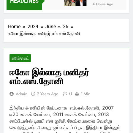
HEADLINES
4 Hours Ago
Home
2024
June
26
ஈகோ இல்லாத மனிதர் எம்.எஸ்.தோனி
கிரிக்கெட்
ஈகோ இல்லாத மனிதர்
எம்.எஸ்.தோனி
0
Admin
2 Years Ago
1 Min
இந்திய அணியின் கேப்டனாக எம்.எஸ்.தோனி, 2007
டி20 உலகக் கோப்பை, 2011 உலகக் கோப்பை, 2013
சாம்பியன்ஸ் டிராபி என ஐசிசி கோப்பைகளை வென்று
கொடுத்தவர். அவரது ஓய்வுக்குப் பிறகு இந்தியா இன்னும்