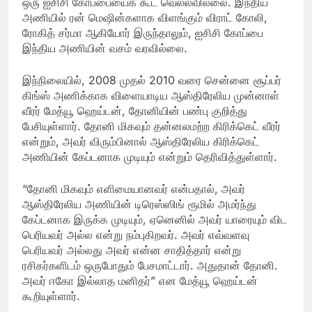
ஒரு ஐசிசி கோப்பையைக் கூட வெல்லவில்லை. இந்திய
அணியில் ரன் மெஷின்களாக விளங்கும் விராட் கோலி,
ரோகித் சர்மா ஆகியோர் இருந்தாலும், ஐசிசி கோப்பை
இந்திய அணியின் வசம் வரவில்லை.
இந்நிலையில், 2008 முதல் 2010 வரை சென்னை சூப்பர்
கிங்ஸ் அணிக்காக விளையாடிய ஆஸ்திரேலிய முன்னாள்
வீரர் மேத்யூ ஹெய்டன், தோனியின் பண்பு குறித்து
பேசியுள்ளார். தோனி மிகவும் தன்னலமற்ற கிரிக்கெட் வீரர்
என்றும், அவர் விரும்பினால் ஆஸ்திரேலிய கிரிக்கெட்
அணியின் கேப்டனாக முடியும் என்றும் தெரிவித்துள்ளார்.
“தோனி மிகவும் எளிமையானவர் என்பதால், அவர்
ஆஸ்திரேலிய அணியின் டிரெஸ்ஸிங் ரூமில் அமர்ந்து
கேப்டனாக இருக்க முடியும், ஏனெனில் அவர் யாரையும் விட
பெரியவர் அல்ல என்று நம்புகிறவர். அவர் எவ்வளவு
பெரியவர் அல்லது அவர் என்ன சாதித்தார் என்று
ரசிகர்களிடம் ஒருபோதும் பேசமாட்டார். அதுதான் தோனி.
அவர் ஈகோ இல்லாத மனிதர்” என மேத்யூ ஹெய்டன்
கூறியுள்ளார்.